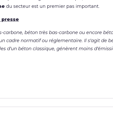
ne
du secteur est un premier pas important.
 presse
as-carbone, béton très bas-carbone ou encore béto
ur un cadre normatif ou réglementaire. Il s’agit de 
lles d’un béton classique, génèrent moins d’émissio
r
sur
 sur
er sur Courriel
LinkedIn
X
Facebook