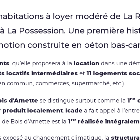
’habitations à loyer modéré de La
à La Possession. Une première histor
omotion construite en béton bas-c
nts
, qu’elle proposera à la
location
dans une démar
s locatifs intermédiaires
et
11 logements soc
 en commun, commerces, supermarché, etc.).
re
is d’Arnette
se distingue surtout comme la
1
o
* produit localement
.
Icade
a fait appel à l’entr
re
 de Bois d’Arnette est la
1
réalisée intégralem
très exposé au changement climatique, la
structura