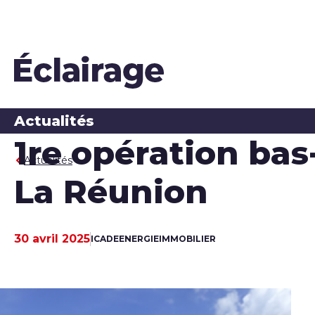
Actualités
1re opération bas
Actualités
La Réunion
30 avril 2025
ICADE
ENERGIE
IMMOBILIER
Date de publication