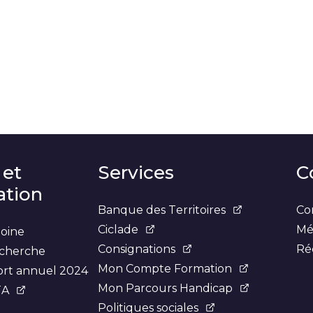
 et
Services
C
tion
Banque des Territoires
Co
Ciclade
Mé
moine
Consignations
Ré
recherche
Mon Compte Formation
ort annuel 2024
Mon Parcours Handicap
TA
Politiques sociales