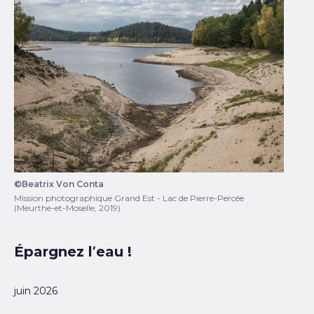
©Beatrix Von Conta
Lac de Pierre-Percée (Meurthe-et-Moselle, 2019)
Mission photographique Grand Est - Lac de Pierre-Percée
(Meurthe-et-Moselle, 2019)
Épargnez l’eau !
juin 2026