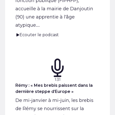
fonction publique (FIPHFP),
accueille à la mairie de Danjoutin
(90) une apprentie à l’âge
atypique…
Ecouter le podcast
Podcast :
Durée :
1:31
Rémy : « Mes brebis paissent dans la
dernière steppe d’Europe »
De mi-janvier à mi-juin, les brebis
de Rémy se nourrissent sur la