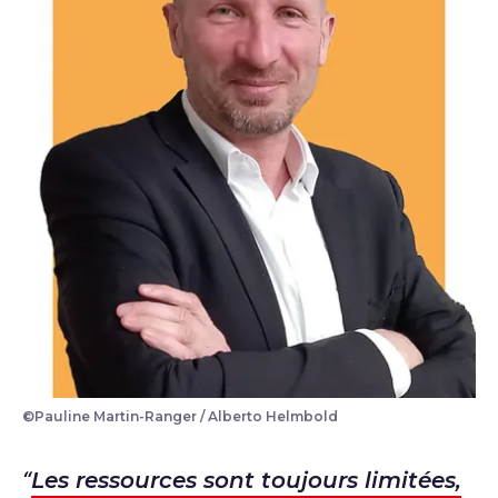
©Pauline Martin-Ranger / Alberto Helmbold
portrait du président de l'Arep l'ingénieur Philippe B
Les ressources sont toujours limitées,