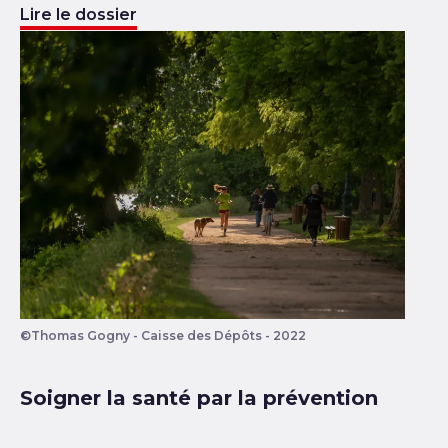
Lire le dossier
©Thomas Gogny - Caisse des Dépôts - 2022
Des personnes courent, marchent ou font du vélo dan
Soigner la santé par la prévention