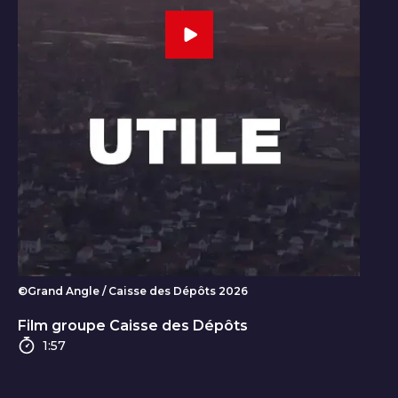
©Grand Angle / Caisse des Dépôts 2026
Un groupe utile - Vidéo de présentation
Film groupe Caisse des Dépôts
Durée
1:57