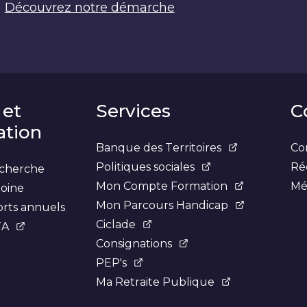
Découvrez notre démarche
 et
Services
C
tion
Banque des Territoires
Con
Politiques sociales
Ré
recherche
Mon Compte Formation
Mé
moine
Mon Parcours Handicap
orts annuels
Ciclade
TA
Consignations
PEP's
Ma Retraite Publique