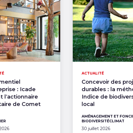
TÉ
ACTUALITÉ
mentiel
Concevoir des pro
eprise : Icade
durables : la mét
t l’actionnaire
Indice de biodiver
taire de Comet
local
AMÉNAGEMENT ET FONCI
IER
BIODIVERSITÉ
CLIMAT
2026
30 juillet 2026