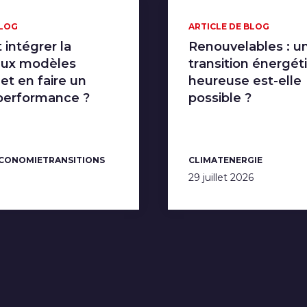
BLOG
ARTICLE DE BLOG
intégrer la
Renouvelables : u
aux modèles
transition énergét
 et en faire un
heureuse est-elle
 performance ?
possible ?
ÉCONOMIE
TRANSITIONS
CLIMAT
ENERGIE
29 juillet 2026