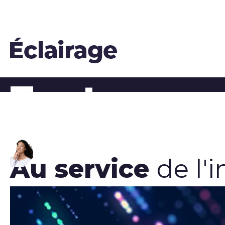
Tout pour
notre action auprè
Au service
de l'
©Prostock-studio / Adobe Stock