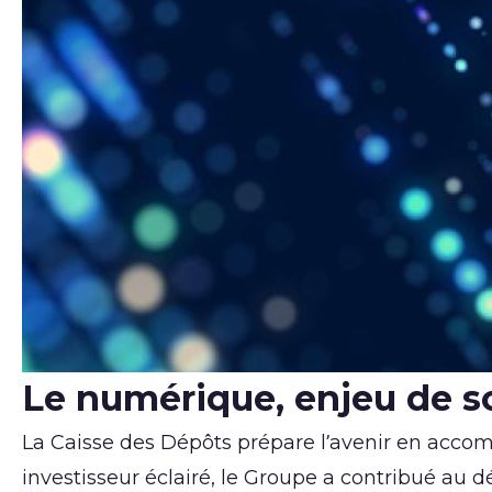
©Bokehstore / Adobe Stock
Le numérique, enjeu de s
La Caisse des Dépôts prépare l’avenir en accom
investisseur éclairé, le Groupe a contribué au 