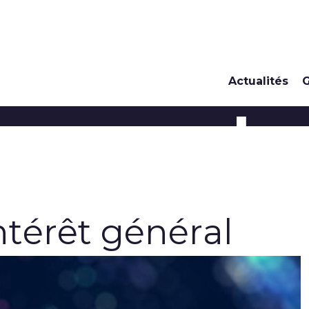
Actualités
G
 comprendre
s de vous
intérêt général