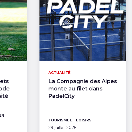
ACTUALITÉ
jets
La Compagnie des Alpes
hode
monte au filet dans
sité
PadelCity
ER
TOURISME ET LOISIRS
29 juillet 2026