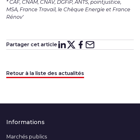
* CAF, CNAM, CNAV, DGFiP, ANTS, pointjustice,
MSA, France Travail, le Chèque Energie et France
Rénov’
Partager cet article
Partager sur
Partager sur
Partager su
Partager s
Lin
X
Retour à la liste des actualités
Informations
Marchés publics