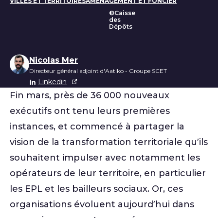
VILLES ET TERRITOIRES
AMÉNAGEMENT ET FONCIER
©Caisse
des
Dépôts
Liste des auteurs
Nicolas Mer
Directeur général adjoint d'Aatiko - Groupe SCET
Linkedin
Fin mars, près de 36 000 nouveaux
exécutifs ont tenu leurs premières
instances, et commencé à partager la
vision de la transformation territoriale qu’ils
souhaitent impulser avec notamment les
opérateurs de leur territoire, en particulier
les EPL et les bailleurs sociaux. Or, ces
organisations évoluent aujourd’hui dans