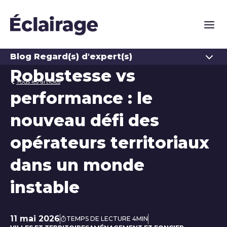
Naviga
Ouvrir
Blog Regard(s) d'expert(s)
Robustesse vs
Tous les articles
performance : le
nouveau défi des
opérateurs territoriaux
dans un monde
instable
11 mai 2026
TEMPS DE LECTURE 4MIN
Date de publication