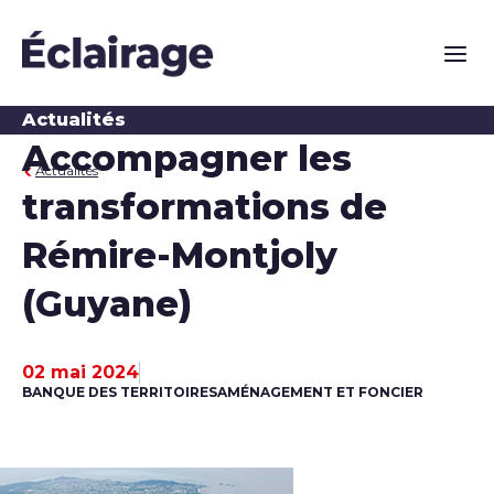
Naviga
Actualités
Accompagner les
Actualités
transformations de
Rémire-Montjoly
(Guyane)
02 mai 2024
Date de publication
BANQUE DES TERRITOIRES
AMÉNAGEMENT ET FONCIER