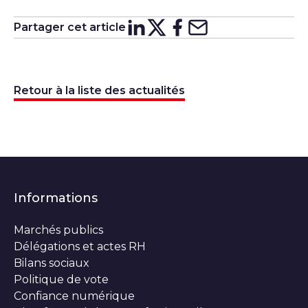
Partager cet article
Partager sur
Partager sur
Partager su
Partager s
Lin
X
Retour à la liste des actualités
Informations
Marchés publics
Délégations et actes RH
Bilans sociaux
Politique de vote
Confiance numérique