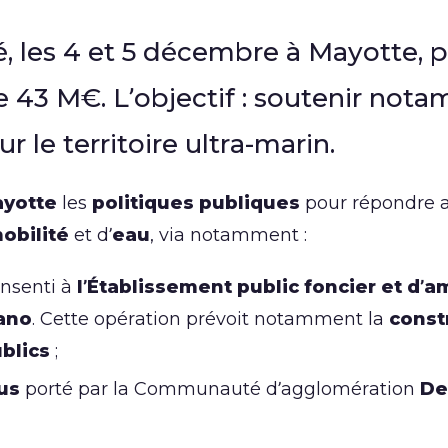
é, les 4 et 5 décembre à Mayotte,
e 43 M€. L’objectif : soutenir no
r le territoire ultra-marin.
yotte
les
politiques publiques
pour répondre a
obilité
et d’
eau
, via notamment :
nsenti à
l’Établissement public foncier et d
ano
. Cette opération prévoit notamment la
const
blics
;
us
porté par la Communauté d’agglomération
De