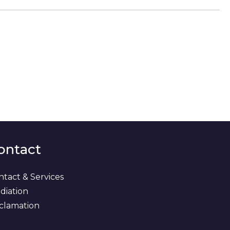
ontact
ntact & Services
diation
clamation