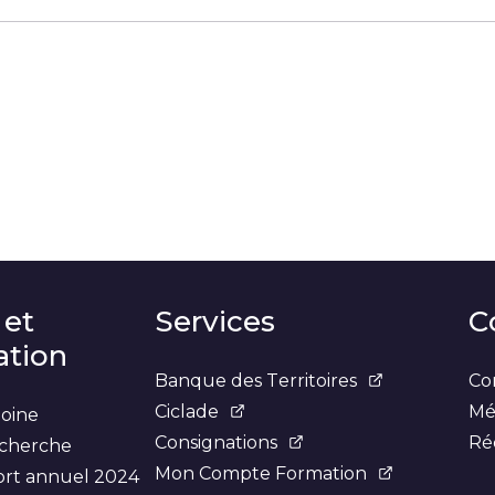
r
sur
 sur
er sur Courriel
LinkedIn
X
Facebook
 et
Services
C
tion
Banque des Territoires
Co
Ciclade
Mé
moine
Consignations
Ré
recherche
Mon Compte Formation
ort annuel 2024