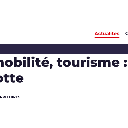
Actualités
G
ilité, tourisme :
otte
ERRITOIRES