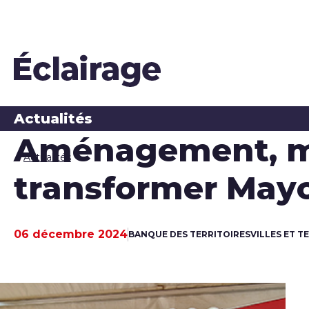
Actualités
Aménagement, mob
Actualités
transformer May
06 décembre 2024
BANQUE DES TERRITOIRES
VILLES ET T
Date de publication