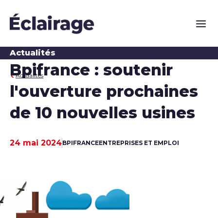
Naviga
Actualités
Bpifrance : soutenir
Actualités
l'ouverture prochaines
de 10 nouvelles usines
24 mai 2024
BPIFRANCE
ENTREPRISES ET EMPLOI
Date de publication