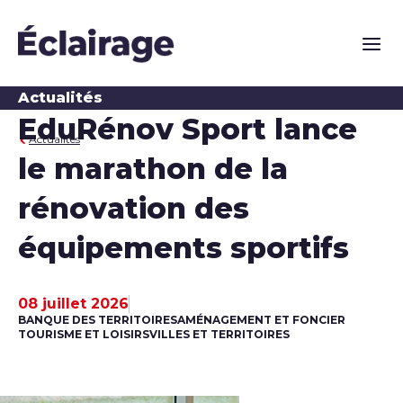
Naviga
Actualités
EduRénov Sport lance
Actualités
le marathon de la
rénovation des
équipements sportifs
08 juillet 2026
Date de publication
BANQUE DES TERRITOIRES
AMÉNAGEMENT ET FONCIER
TOURISME ET LOISIRS
VILLES ET TERRITOIRES