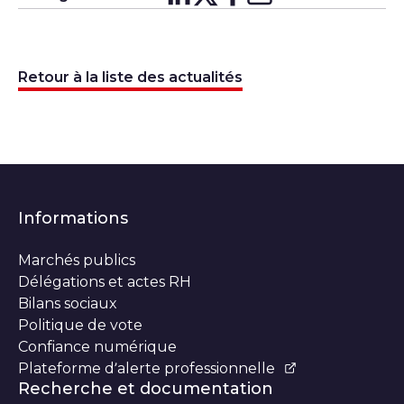
Partager sur
Partager sur
Partager su
Partager s
Lin
X
Retour à la liste des actualités
Informations
Marchés publics
Délégations et actes RH
Bilans sociaux
Politique de vote
Confiance numérique
Plateforme d’alerte professionnelle
Recherche et documentation