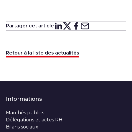
Partager cet article
Partager sur
Partager sur
Partager su
Partager s
Lin
X
Retour à la liste des actualités
Informations
Marchés publics
Délégations et actes RH
Bilans sociaux