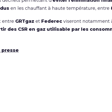
 déchets permettant d’
éviter l’élimination fi
idus
en les chauffant à haute température, entre
t entre
GRTgaz
et
Federec
viseront notamment à
tir des CSR en gaz utilisable par les consom
 presse