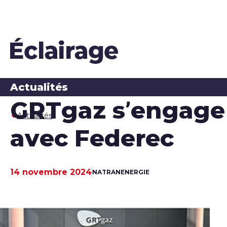
Actualités
GRTgaz s’engage p
Actualités
avec Federec
14 novembre 2024
NATRAN
ENERGIE
Date de publication