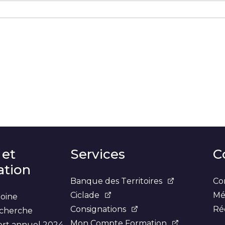
r
sur
 sur
er sur Courriel
LinkedIn
X
Facebook
 et
Services
C
tion
Banque des Territoires
Co
Ciclade
Mé
moine
Consignations
Ré
recherche
Mon Compte Formation
ort annuel 2024