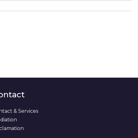
ontact
ntact & Services
diation
clamation