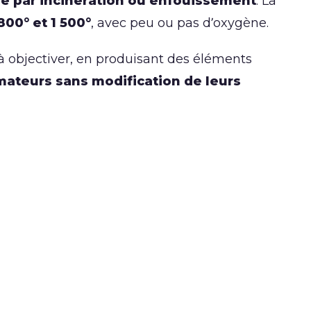
nale par incinération ou enfouissement
. La
800° et 1 500°
, avec peu ou pas d’oxygène.
 objectiver, en produisant des éléments
mateurs sans modification de leurs