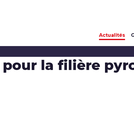
Actualités
G
our la filière pyr