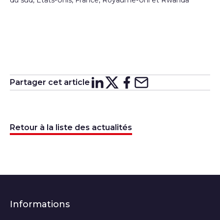
du sud, États-Unis, France, Royaume-Uni et Rwanda
Partager cet article
Partager sur
Partager sur
Partager su
Partager s
Lin
X
Retour à la liste des actualités
Informations