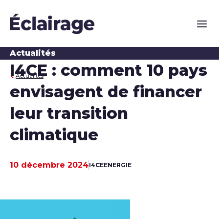
Naviga
Actualités
I4CE : comment 10 pays
Actualités
envisagent de financer
leur transition
climatique
10 décembre 2024
I4CE
ENERGIE
Date de publication