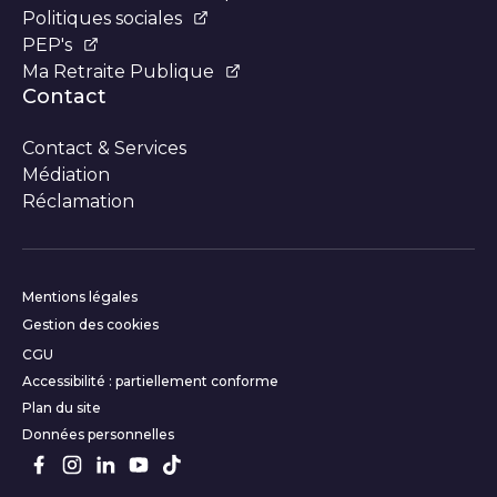
Politiques sociales
PEP's
Ma Retraite Publique
Contact
Contact & Services
Médiation
Réclamation
Informations complémentair
Mentions légales
Gestion des cookies
CGU
Accessibilité : partiellement conforme
Plan du site
Données personnelles
Suivez-nous sur les réseaux s
Facebook
Instagram
LinkedIn
Youtube
TikTok