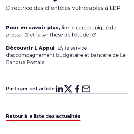
Directrice des clientèles vulnérables à LBP
Pour en savoir plus,
lire le
communiqué de
presse
et la
synthèse de l’étude
Découvrir L’Appui
,
le service
d’accompagnement budgétaire et bancaire de La
Banque Postale
Partager cet article
Partager sur
Partager sur
Partager su
Partager s
Lin
X
Retour à la liste des actualités