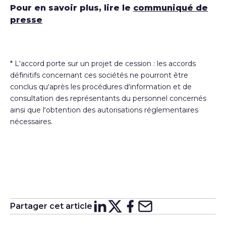
Pour en savoir plus, lire le
communiqué de
presse
* L’accord porte sur un projet de cession : les accords
définitifs concernant ces sociétés ne pourront être
conclus qu’après les procédures d’information et de
consultation des représentants du personnel concernés
ainsi que l’obtention des autorisations réglementaires
nécessaires.
Partager cet article
Partager sur
Partager sur
Partager su
Partager s
Lin
X