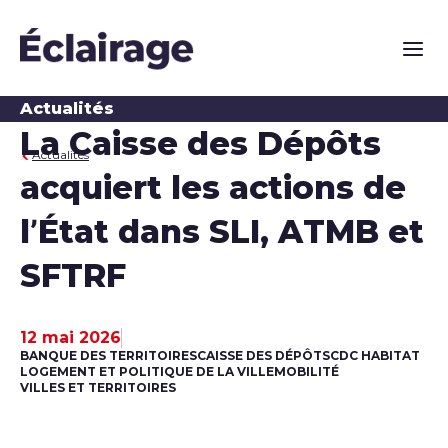
Naviga
Actualités
La Caisse des Dépôts
Actualités
acquiert les actions de
l’État dans SLI, ATMB et
SFTRF
12 mai 2026
Date de publication
BANQUE DES TERRITOIRES
CAISSE DES DÉPÔTS
CDC HABITAT
LOGEMENT ET POLITIQUE DE LA VILLE
MOBILITÉ
VILLES ET TERRITOIRES