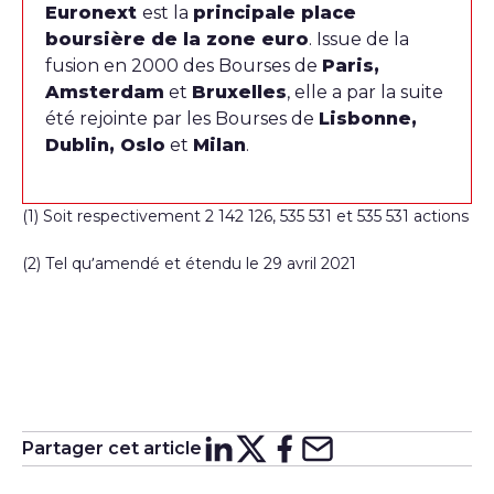
Euronext
est la
principale place
boursière de la zone euro
. Issue de la
fusion en 2000 des Bourses de
Paris,
Amsterdam
et
Bruxelles
, elle a par la suite
été rejointe par les Bourses de
Lisbonne,
Dublin, Oslo
et
Milan
.
(1) Soit respectivement 2 142 126, 535 531 et 535 531 actions
(2) Tel qu’amendé et étendu le 29 avril 2021
Partager cet article
Partager sur
Partager sur
Partager su
Partager s
Lin
X