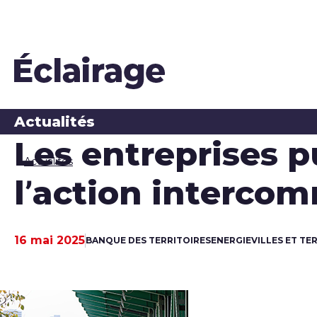
Actualités
Les entreprises p
Actualités
l’action interco
16 mai 2025
BANQUE DES TERRITOIRES
ENERGIE
VILLES ET TE
Date de publication