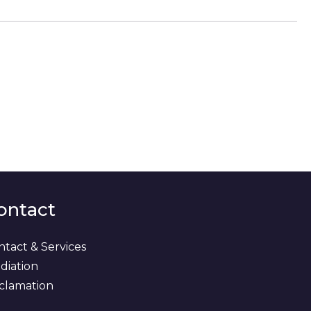
ontact
ntact & Services
diation
clamation