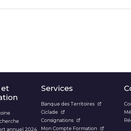
r
sur
 sur
er sur Courriel
LinkedIn
X
Facebook
 et
Services
C
tion
Banque des Territoires
Co
Ciclade
Mé
moine
Consignations
Ré
recherche
Mon Compte Formation
ort annuel 2024