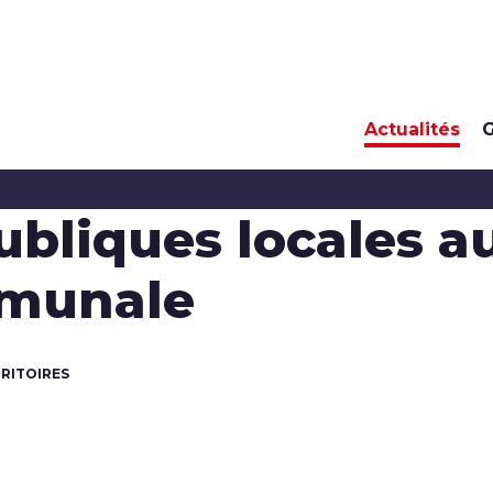
Actualités
G
ubliques locales a
mmunale
RRITOIRES