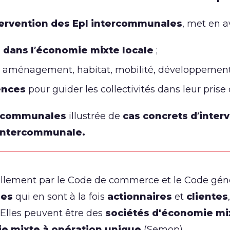
ervention des Epl intercommunales
, met en a
 dans l’économie mixte locale
;
: aménagement, habitat, mobilité, développement 
ences
pour guider les collectivités dans leur prise 
ercommunales
illustrée de
cas concrets d’inter
e intercommunale.
llement par le Code de commerce et le Code général
les
qui en sont à la fois
actionnaires
et
clientes
. Elles peuvent être des
sociétés d'économie mi
e mixte à opération unique
(Semop).