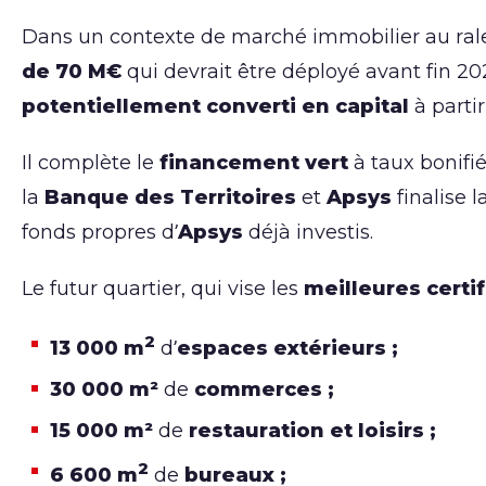
Dans un contexte de marché immobilier au rale
de 70 M€
qui devrait être déployé avant fin 
potentiellement converti en capital
à partir
Il complète le
financement vert
à taux bonifi
la
Banque des Territoires
et
Apsys
finalise l
fonds propres d’
Apsys
déjà investis.
Le futur quartier, qui vise les
meilleures certi
2
13 000 m
d’
espaces extérieurs ;
30 000 m²
de
commerces ;
15 000 m²
de
restauration et loisirs ;
2
6 600 m
de
bureaux ;