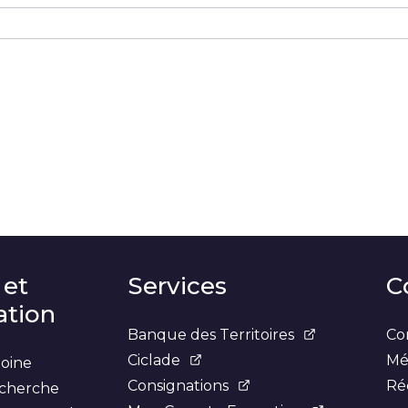
r
sur
 sur
er sur Courriel
LinkedIn
X
Facebook
 et
Services
C
tion
Banque des Territoires
Co
Ciclade
Mé
moine
Consignations
Ré
recherche