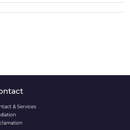
ontact
ntact & Services
diation
clamation