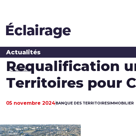
Actualités
Requalification u
Actualités
Territoires pour
05 novembre 2024
BANQUE DES TERRITOIRES
IMMOBILIER
Date de publication