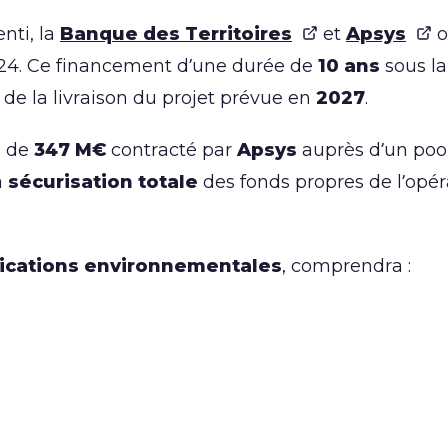
nti, la
Banque des Territoires
et
Apsys
o
2024. Ce financement d’une durée de
10 ans
sous l
 de la livraison du projet prévue en
2027
.
é de
347 M€
contracté par
Apsys
auprès d’un pool
a
sécurisation totale
des fonds propres de l’op
fications environnementales
, comprendra :