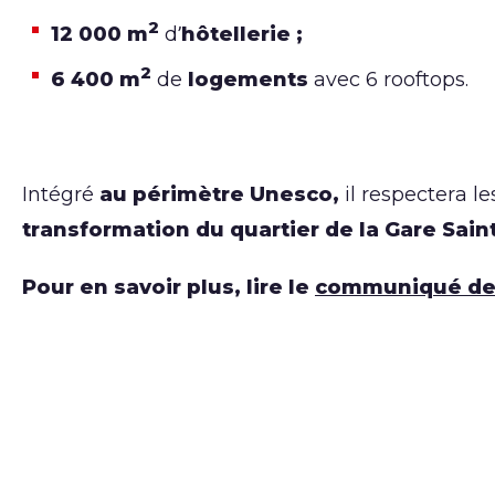
2
12 000 m
d’
hôtellerie ;
2
6 400 m
de
logements
avec 6 rooftops.
Intégré
au périmètre Unesco,
il respectera l
transformation du quartier de la Gare Sain
Pour en savoir plus, lire le
communiqué de