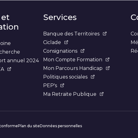
 et
Services
C
tion
Banque des Territoires
Co
Ciclade
Mé
moine
Consignations
Ré
recherche
Mon Compte Formation
ort annuel 2024
Mon Parcours Handicap
TA
Politiques sociales
PEP's
Ma Retraite Publique
omplémentaires
t conforme
Plan du site
Données personnelles