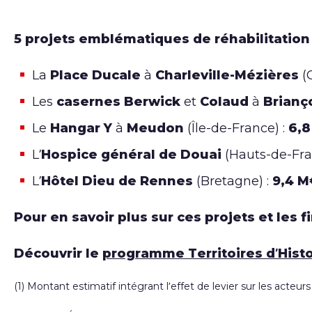
5 projets emblématiques de réhabilitation 
La
Place Ducale
à
Charleville-Mézières
(G
Les
casernes Berwick
et
Colaud
à
Brian
Le
Hangar Y
à
Meudon
(Île-de-France) :
6,8
L’
Hospice général de Douai
(Hauts-de-Fra
L’
Hôtel Dieu de Rennes
(Bretagne) :
9,4 M
Pour en savoir plus sur ces projets et les 
Découvrir le
programme Territoires d’Histo
(1) Montant estimatif intégrant l’effet de levier sur les acteurs