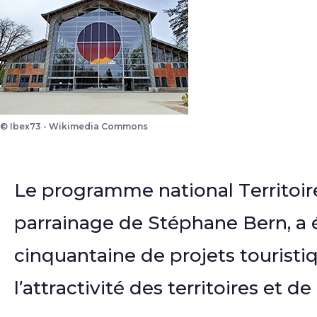
© Ibex73 - Wikimedia Commons
Le Hangar Y à Meudon
Le programme national Territoires
parrainage de Stéphane Bern, a é
cinquantaine de projets touristiq
l’attractivité des territoires et de