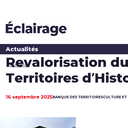
Actualités
Revalorisation d
Actualités
Territoires d’Hist
16 septembre 2025
BANQUE DES TERRITOIRES
CULTURE ET
Date de publication