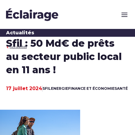
Naviga
Actualités
Sfil : 50 Md€ de prêts
Actualités
au secteur public local
en 11 ans !
17 juillet 2024
SFIL
ENERGIE
FINANCE ET ÉCONOMIE
SANTÉ
Date de publication