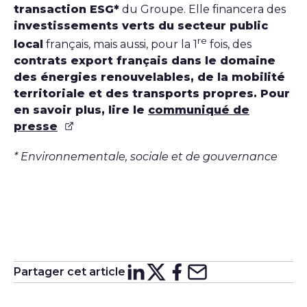
transaction ESG*
du Groupe. Elle financera des
investissements verts du secteur public
re
local
français, mais aussi, pour la 1
fois, des
contrats export français dans le domaine
des énergies renouvelables, de la mobilité
territoriale et des transports propres. Pour
en savoir plus, lire le
communiqué de
presse
* Environnementale, sociale et de gouvernance
Partager cet article
Partager sur
Partager sur
Partager su
Partager s
Lin
X