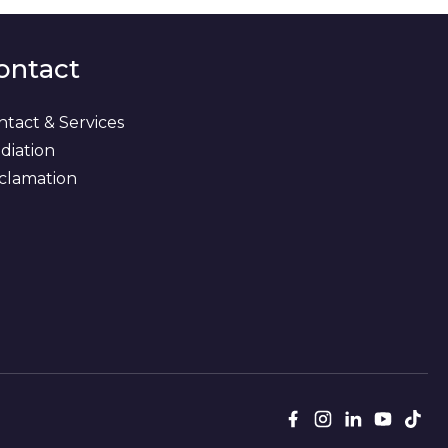
ontact
ntact & Services
diation
clamation
Suivez
Facebook
Instagram
LinkedIn
Youtub
Tik