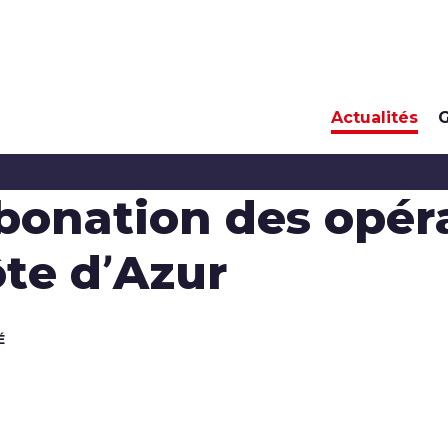
Actualités
G
bonation des opéra
ôte d’Azur
É