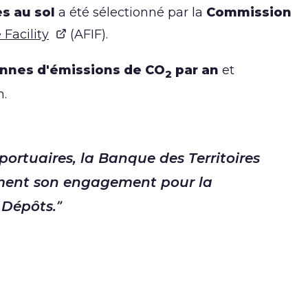
es au sol
a été sélectionné par la
Commission
 Facility
(AFIF).
onnes d'émissions de CO
par an
et
2
n.
portuaires, la Banque des Territoires
ement son engagement pour la
 Dépôts.