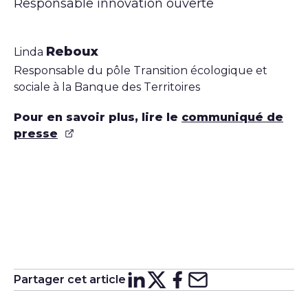
Responsable innovation ouverte
Reboux
Linda
Responsable du pôle Transition écologique et
sociale à la Banque des Territoires
Pour en savoir plus, lire le
communiqué de
presse
Partager cet article
Partager sur
Partager sur
Partager su
Partager s
Lin
X