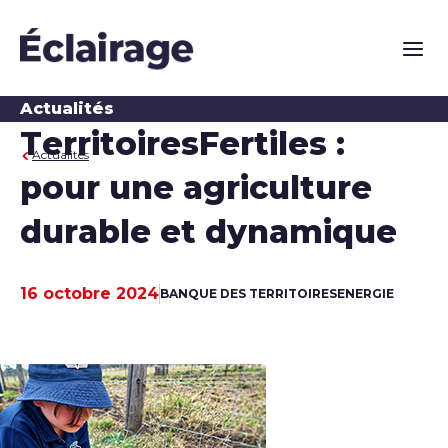
Naviga
Actualités
TerritoiresFertiles :
Actualités
pour une agriculture
durable et dynamique
16 octobre 2024
BANQUE DES TERRITOIRES
ENERGIE
Date de publication