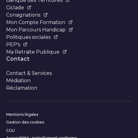
Banque des Territoires
Ciclade
Consignations
Mon Compte Formation
Mon Parcours Handicap
Politiques sociales
PEP's
Ma Retraite Publique
Contact
Contact & Services
Médiation
Réclamation
Informations complémentair
Mentions légales
Gestion des cookies
CGU
Accessibilité : partiellement conforme