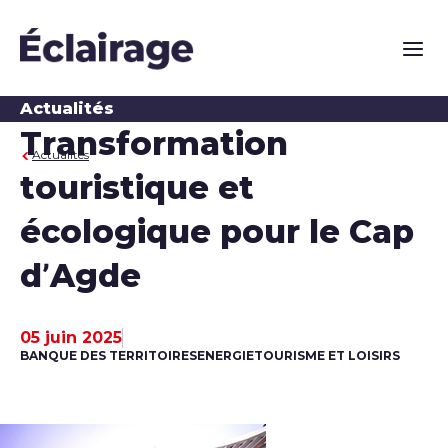
Naviga
Actualités
Transformation
Actualités
touristique et
écologique pour le Cap
d’Agde
05 juin 2025
Date de publication
BANQUE DES TERRITOIRES
ENERGIE
TOURISME ET LOISIRS