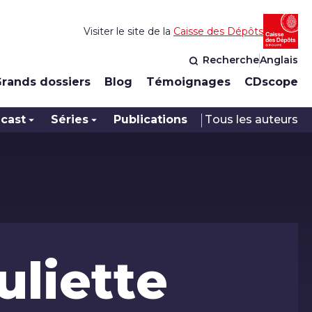
Visiter le site de la
Caisse des Dépôts
Recherche
Anglais
rands dossiers
Blog
Témoignages
CDscope
cast
Séries
Publications
Tous les auteurs
uliette