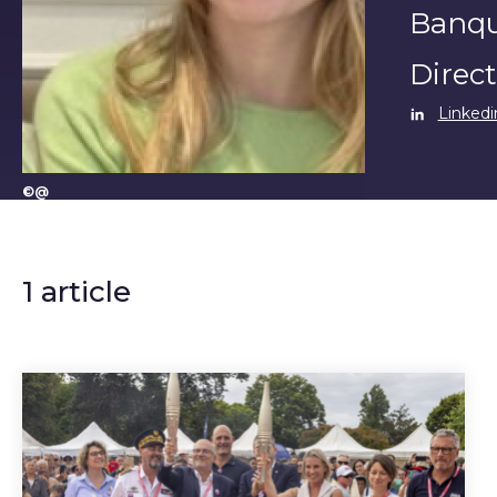
Banque
Direct
Linkedi
©@
1 article