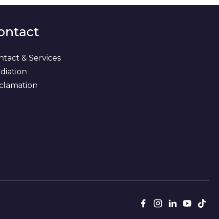
ontact
ntact & Services
diation
clamation
Suivez
Facebook
Instagram
LinkedIn
Youtub
Tik