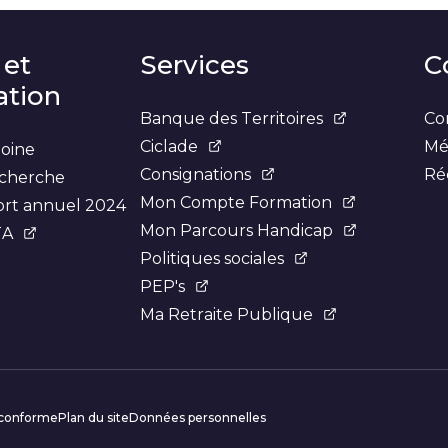
 et
Services
C
tion
Banque des Territoires
Co
Ciclade
Mé
moine
Consignations
Ré
recherche
Mon Compte Formation
ort annuel 2024
Mon Parcours Handicap
TA
Politiques sociales
PEP's
Ma Retraite Publique
omplémentaires
t conforme
Plan du site
Données personnelles