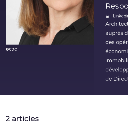
Respo
Linkedi
Architec
auprès d
des opér
©CDC
économiq
Iamvi Totsi
immobili
développ
de Direct
2 articles