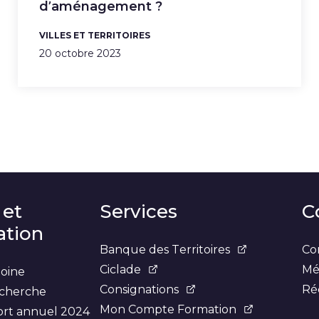
d’aménagement ?
VILLES ET TERRITOIRES
20 octobre 2023
 et
Services
C
tion
Banque des Territoires
Co
Ciclade
Mé
moine
Consignations
Ré
recherche
Mon Compte Formation
ort annuel 2024