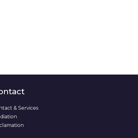
ontact
ntact & Services
diation
clamation