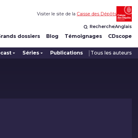
Visiter le site de la
Caisse des Dépôts
Recherche
Anglais
rands dossiers
Blog
Témoignages
CDscope
cast
Séries
Publications
Tous les auteurs