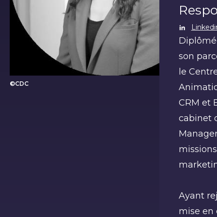
Respo
Linkedi
Diplômée
son parc
le Centr
©CDC
Animation
Julie D’Enfert
CRM et BI
cabinet 
Manager. 
missions
marketin
Ayant re
mise en 