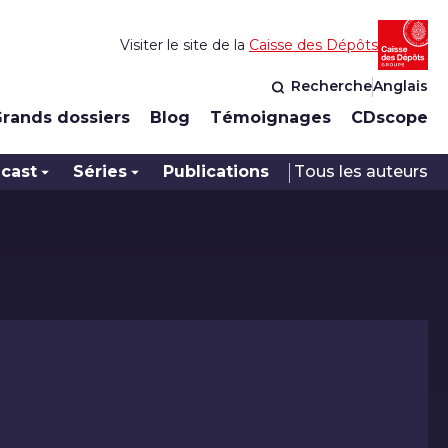
Visiter le site de la
Caisse des Dépôts
Recherche
Anglais
rands dossiers
Blog
Témoignages
CDscope
cast
Séries
Publications
Tous les auteurs