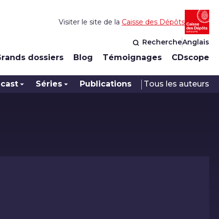
Visiter le site de la
Caisse des Dépôts
Recherche
Anglais
rands dossiers
Blog
Témoignages
CDscope
cast
Séries
Publications
Tous les auteurs