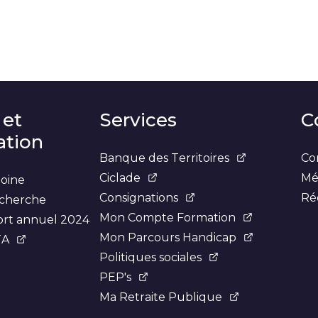
 et
Services
C
tion
Banque des Territoires
Co
Ciclade
Mé
moine
Consignations
Ré
recherche
Mon Compte Formation
ort annuel 2024
Mon Parcours Handicap
TA
Politiques sociales
PEP's
Ma Retraite Publique