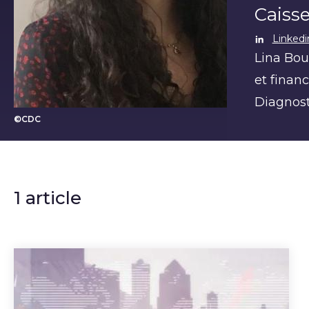
Caiss
Linkedi
Lina Bou
et financ
Diagnost
©CDC
Lina Bourassi
1 article