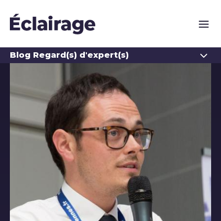
Naviga
Ouvrir
Blog Regard(s) d'expert(s)
Les auteurs du blog