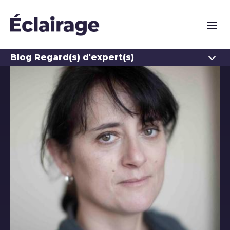
Naviga
Ouvrir
Blog Regard(s) d'expert(s)
Les auteurs du blog