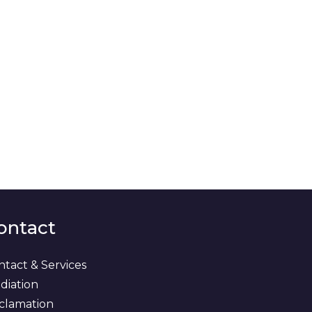
ontact
ntact & Services
diation
clamation