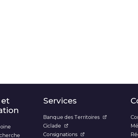
 et
Services
C
tion
Banque des Territoires
Co
Ciclade
Mé
moine
Consignations
Ré
recherche