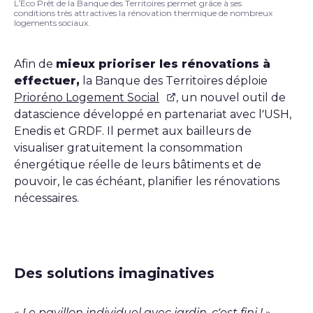
L’Éco Prêt de la Banque des Territoires permet grâce à ses
conditions très attractives la rénovation thermique de nombreux
logements sociaux.
Afin de
mieux prioriser les rénovations à
effectuer,
la Banque des Territoires déploie
Prioréno Logement Social
, un nouvel outil de
datascience développé en partenariat avec l’USH,
Enedis et GRDF. Il permet aux bailleurs de
visualiser gratuitement la consommation
énergétique réelle de leurs bâtiments et de
pouvoir, le cas échéant, planifier les rénovations
nécessaires.
Des solutions imaginatives
«
Le pavillon individuel avec jardin, c’est fini !
»,