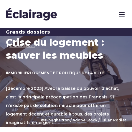
Naviga
Grands dossiers
Crise du logement :
Grands dossiers
sauver les meubles
IMMOBILIER
LOGEMENT ET POLITIQUE DE LA VILLE
[décembre 2023] Avec la baisse du pouvoir d'achat,
c’est la principale préoccupation des Français. S’il
n’existe pas de solution miracle pour offrir un
logement décent et durable à tous, des projets
©© hughsitton / Adobe Stock / Julien Rodiet
ou
imaginatifs émergent.