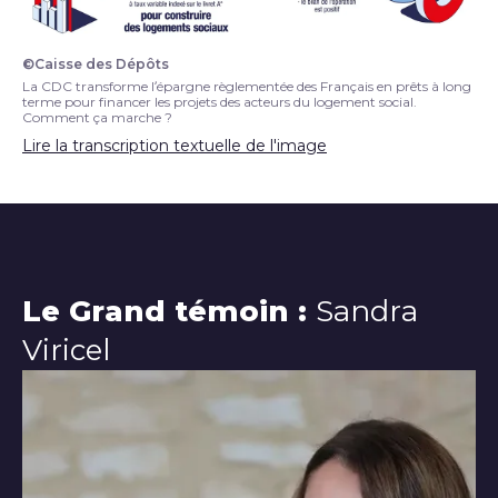
©Caisse des Dépôts
schéma
La CDC transforme l’épargne règlementée des Français en prêts à long
terme pour financer les projets des acteurs du logement social.
Comment ça marche ?
Lire la transcription textuelle de l'image
Le Grand témoin :
Sandra
Viricel