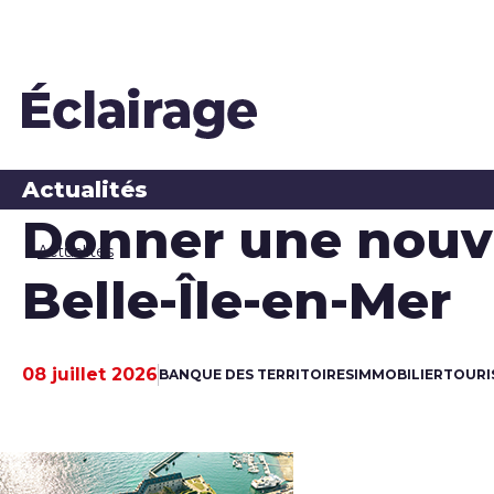
Actualités
Donner une nouve
Actualités
Belle-Île-en-Mer
08 juillet 2026
BANQUE DES TERRITOIRES
IMMOBILIER
TOURI
Date de publication