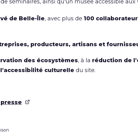
de séminaires, ainsi qu'un musée accessible aux vi
é de Belle-Île
, avec plus de
100 collaborateu
treprises, producteurs, artisans et fournisse
rvation des écosystèmes
, à la
réduction de 
à
l'accessibilité culturelle
du site.
presse
aison