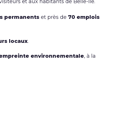
siteurs et aux habitants de Belle-Île.
rs permanents
et près de
70 emplois
urs locaux
.
l'empreinte environnementale
, à la