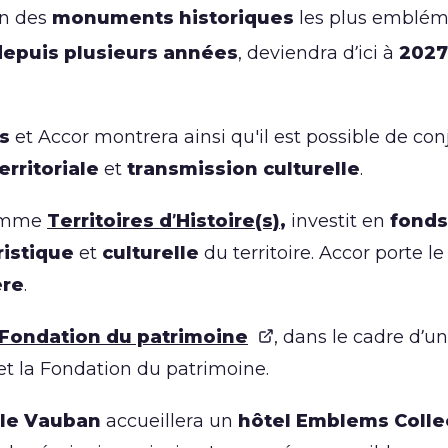
'un des
monuments historiques
les plus embléma
epuis plusieurs années
, deviendra d’ici à
202
s
et Accor montrera ainsi qu'il est possible de co
erritoriale
et
transmission culturelle
.
ramme
Territoires d’Histoire(s)
,
investit en
fonds
uristique
et
culturelle
du territoire. Accor porte 
ère
.
Fondation du patrimoine
, dans le cadre d’u
 et la Fondation du patrimoine.
lle Vauban
accueillera un
hôtel Emblems Colle