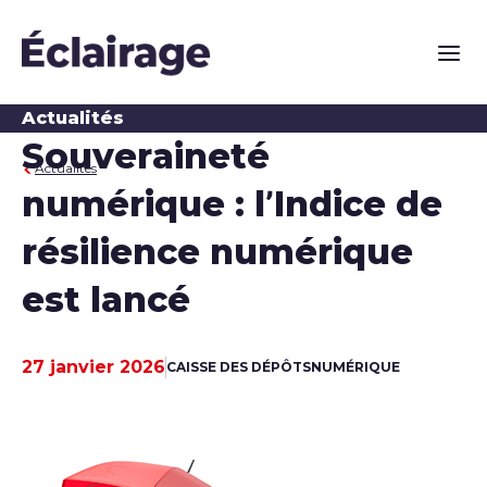
Naviga
Actualités
Souveraineté
Actualités
numérique : l’Indice de
résilience numérique
est lancé
27 janvier 2026
CAISSE DES DÉPÔTS
NUMÉRIQUE
Date de publication