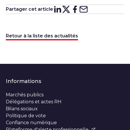
Partager cet article
Partager sur
Partager sur
Partager su
Partager s
Lin
X
Retour à la liste des actualités
Informations
Marchés publics
Délégations et actes RH
Bilans sociaux
Politique de vote
Confiance numérique
Plateforme d’alerte professionnelle