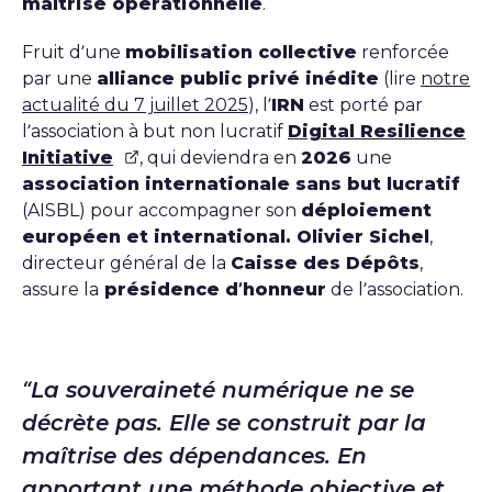
maîtrise opérationnelle
.
Fruit d’une
mobilisation collective
renforcée
par une
alliance public privé inédite
(lire
notre
actualité du 7 juillet 2025
), l’
IRN
est porté par
l’association à but non lucratif
Digital Resilience
Initiative
, qui deviendra en
2026
une
association internationale sans but lucratif
(AISBL) pour accompagner son
déploiement
européen et international. Olivier Sichel
,
directeur général de la
Caisse des Dépôts
,
assure la
présidence d’honneur
de l’association.
La souveraineté numérique ne se
décrète pas. Elle se construit par la
maîtrise des dépendances. En
apportant une méthode objective et