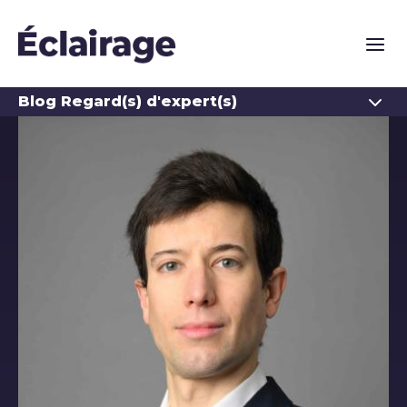
Naviga
Ouvrir
Blog Regard(s) d'expert(s)
Les auteurs du blog