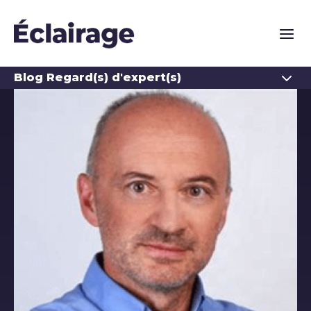
Naviga
Ouvrir
Blog Regard(s) d'expert(s)
Les auteurs du blog