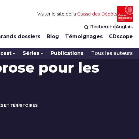
Visiter le site de la
Caisse des Dépôts
Recherche
Anglais
rands dossiers
Blog
Témoignages
CDscope
cast
Séries
Publications
Tous les auteurs
rose pour les
ES ET TERRITOIRES