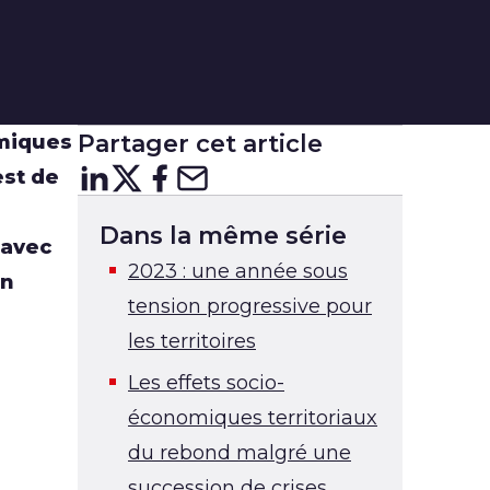
Partager cet article
omiques
est de
Partager sur
Partager sur
Partager sur
Partager sur Courr
LinkedIn
X
Facebo
Dans la même série
 avec
2023 : une année sous
on
tension progressive pour
les territoires
Les effets socio-
économiques territoriaux
du rebond malgré une
succession de crises