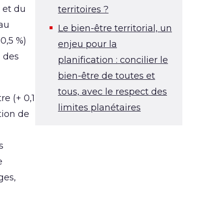
 et du
territoires ?
 au
Le bien-être territorial, un
0,5 %)
enjeu pour la
n des
planification : concilier le
bien-être de toutes et
tous, avec le respect des
e (+ 0,1
limites planétaires
tion de
s
e
ges,