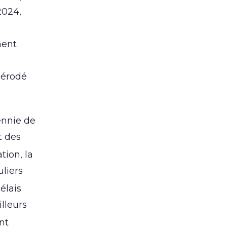
2024,
nent
 érodé
ennie de
t des
tion, la
liers
élais
lleurs
nt