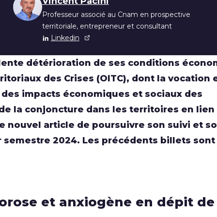
s
Vincent Pacini
Professeur associé au Cnam en prospective
territoriale, entrepreneur et consultant
Linkedin
 lente détérioration de ses conditions écon
ritoriaux des Crises (OITC), dont la vocation 
nu des impacts économiques et sociaux des
 la conjoncture dans les territoires en lien
e nouvel article de poursuivre son suivi et s
r semestre 2024. Les précédents billets sont
rose et anxiogène en dépit de