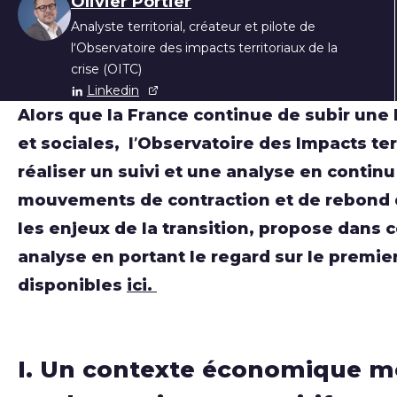
Liste des auteur
Olivier Portier
Analyste territorial, créateur et pilote de
l’Observatoire des impacts territoriaux de la
crise (OITC)
Linkedin
Alors que la France continue de subir une
et sociales, l’Observatoire des Impacts ter
réaliser un suivi et une analyse en conti
mouvements de contraction et de rebond de
les enjeux de la transition, propose dans c
analyse en portant le regard sur le premie
disponibles
ici.
I. Un contexte économique mo