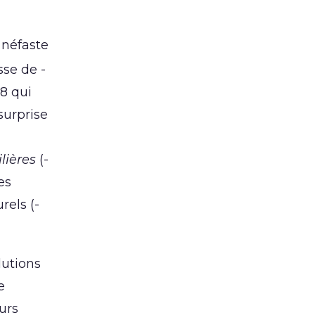
 néfaste
sse de -
88 qui
surprise
lières
(-
es
rels (-
lutions
e
urs