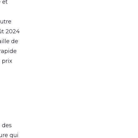
 et
Autre
oût 2024
ille de
rapide
 prix
i des
ure qui