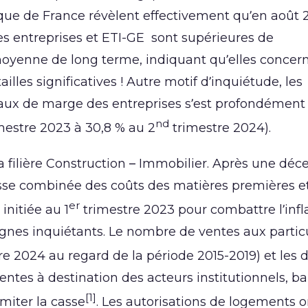
que de France révèlent effectivement qu’en août 
es entreprises et ETI-GE sont supérieures de
 moyenne de long terme, indiquant qu’elles concer
lles significatives ! Autre motif d’inquiétude, les
taux de marge des entreprises s’est profondément
nd
mestre 2023 à 30,8 % au 2
trimestre 2024).
 filière Construction – Immobilier. Après une déc
hausse combinée des coûts des matières premières e
er
initiée au 1
trimestre 2023 pour combattre l’infla
nes inquiétants. Le nombre de ventes aux particu
e 2024 au regard de la période 2015-2019) et les d
ntes à destination des acteurs institutionnels, bai
[1]
miter la casse
. Les autorisations de logements o