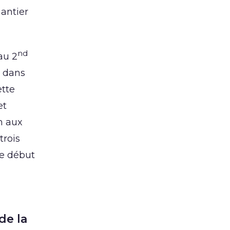
hantier
nd
au 2
e dans
ette
et
on aux
trois
ce début
de la