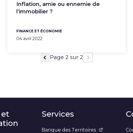
Inflation, amie ou ennemie de
l’immobilier ?
FINANCE ET ÉCONOMIE
04 avril 2022
Page 2 sur 2
Page précédente
Page suivante
 et
Services
C
tion
Banque des Territoires
Co