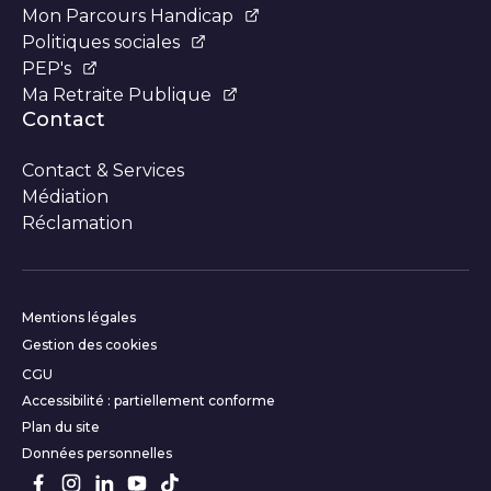
Mon Parcours Handicap
Politiques sociales
PEP's
Ma Retraite Publique
Contact
Contact & Services
Médiation
Réclamation
Informations complémentair
Mentions légales
Gestion des cookies
CGU
Accessibilité : partiellement conforme
Plan du site
Données personnelles
Suivez-nous sur les réseaux s