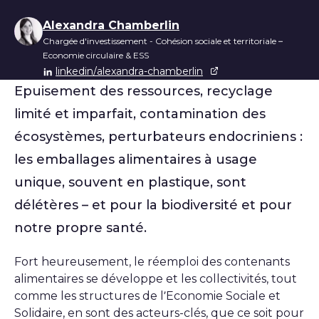
Liste des auteurs
Alexandra Chamberlin
Chargée d'investissement - Cohésion sociale et territoriale –
Economie circulaire & ESS
linkedin/alexandra-chamberlin
Epuisement des ressources, recyclage
limité et imparfait, contamination des
écosystèmes, perturbateurs endocriniens :
les emballages alimentaires à usage
unique, souvent en plastique, sont
délétères – et pour la biodiversité et pour
notre propre santé.
Fort heureusement, le réemploi des contenants
alimentaires se développe et les collectivités, tout
comme les structures de l’Economie Sociale et
Solidaire, en sont des acteurs-clés, que ce soit pour