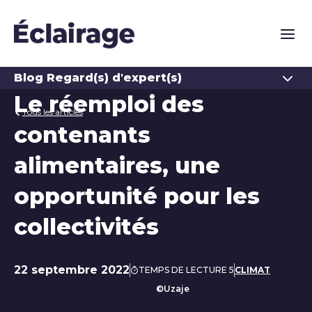
Naviga
Ouvrir
Blog Regard(s) d'expert(s)
Le réemploi des
Tous les articles
contenants
alimentaires, une
opportunité pour les
collectivités
22 septembre 2022
TEMPS DE LECTURE 5
CLIMAT
Date de publication
©Uzaje