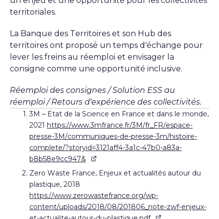
un enjeu et une opportunité pour les collectivités
territoriales.
La Banque des Territoires et son Hub des
territoires ont proposé un temps d’échange pour
lever les freins au réemploi et envisager la
consigne comme une opportunité inclusive.
Réemploi des consignes / Solution ESS au
réemploi / Retours d’expérience des collectivités.
3M – Etat de la Science en France et dans le monde,
2021
https://www.3mfrance.fr/3M/fr_FR/espace-
presse-3M/communiques-de-presse-3m/histoire-
complete/?storyid=3121aff4-3a1c-47b0-a83a-
b8b58e9cc947&
Zero Waste France, Enjeux et actualités autour du
plastique, 2018
https://www.zerowastefrance.org/wp-
content/uploads/2018/08/201806_note-zwf-enjeux-
et-actualite-autour-du-plastique.pdf