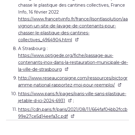
chasse le plastique des cantines collectives, France
Info, 16 février 2022
https://www.francetvinfo.fr/france/ilsontlasolution/aa
vignon-un-site-de-lavage-de-contenants-pour-
chasser-le-plastique-des-cantines-
collectives_4964904.html
A Strasbourg :
https://www.optigede.org/fiche/passage-aux-
contenants-inox-dans-la-restauration-municipale-de-
la-ville-de-strasbourg
http://www.reseauconsigne.com/ressources/pictogr
amme-national-rapportez-moi-pour-reemploi/
https://www.paris.fr/pages/paris-ville-sans-plastique-
jetable-d-ici-2024-6931
;
https://cdn.paris.fr/paris/2021/08/11/664faf04bb2fccb
99e27ce5d14eefa3c.pdf