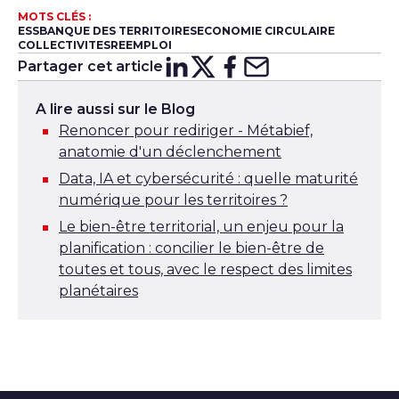
MOTS CLÉS :
ESS
BANQUE DES TERRITOIRES
ECONOMIE CIRCULAIRE
COLLECTIVITES
REEMPLOI
Partager cet article
Partager sur
Partager sur
Partager su
Partager s
Lin
X
A lire aussi sur le Blog
Renoncer pour rediriger - Métabief,
anatomie d'un déclenchement
Data, IA et cybersécurité : quelle maturité
numérique pour les territoires ?
Le bien-être territorial, un enjeu pour la
planification : concilier le bien-être de
toutes et tous, avec le respect des limites
planétaires