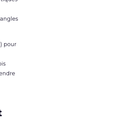
 angles
e
) pour
ois
rendre
t