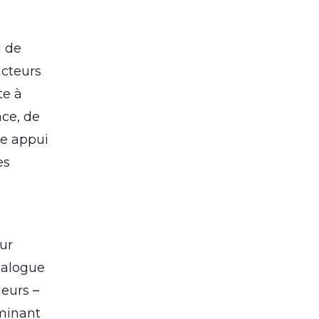
d de
acteurs
te à
nce, de
le appui
es
eur
dialogue
ieurs –
aminant