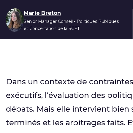
Liste des auteur
Marie Breton
Senior Manager Conseil - Politiques Publiques
et Concertation de la SCET
Dans un contexte de contrainte
exécutifs, l’évaluation des polit
débats. Mais elle intervient bien 
terminés et les arbitrages faits. 