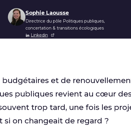
s
Sophie Laousse
Directrice du pôle Politiques publiques,
concertation & transitions écologiques
Linkedin
s budgétaires et de renouvellemen
iques publiques revient au cœur de
souvent trop tard, une fois les proj
Et si on changeait de regard ?