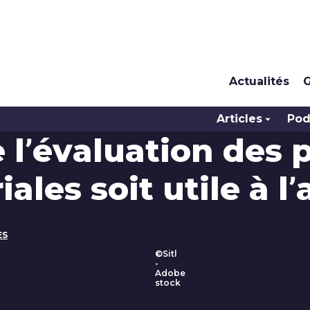
Actualités
G
Articles
Pod
e l’évaluation des 
ales soit utile à l
ES
©Sitl
-
Adobe
stock