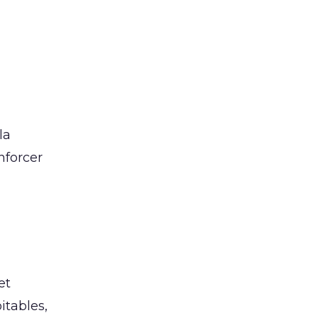
la
enforcer
et
itables,