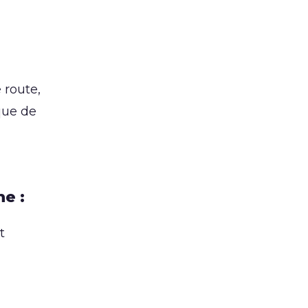
 route,
que de
e :
t