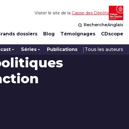
Visiter le site de la
Caisse des Dépôts
Recherche
Anglais
rands dossiers
Blog
Témoignages
CDscope
cast
Séries
Publications
Tous les auteurs
politiques
’action