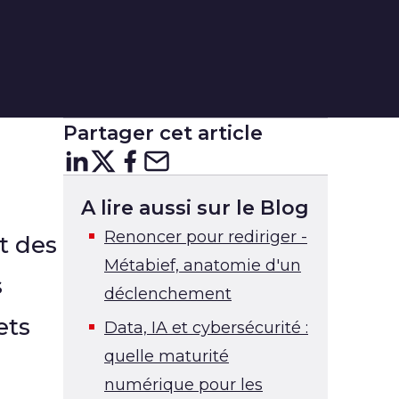
Partager cet article
Partager sur
Partager sur
Partager sur
Partager sur Courr
LinkedIn
X
Facebo
A lire aussi sur le Blog
Renoncer pour rediriger -
t des
Métabief, anatomie d'un
s
déclenchement
ets
Data, IA et cybersécurité :
quelle maturité
numérique pour les