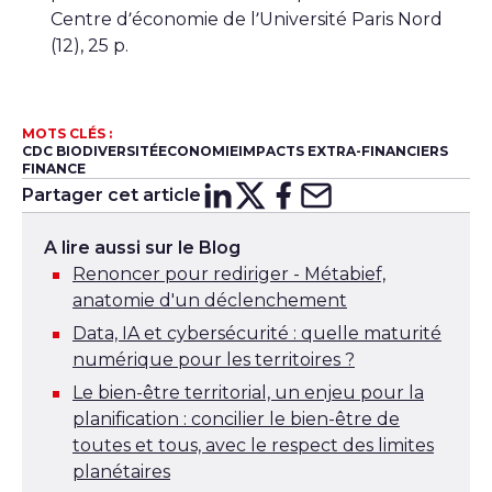
Centre d’économie de l’Université Paris Nord
(12), 25 p.
MOTS CLÉS :
CDC BIODIVERSITÉ
ECONOMIE
IMPACTS EXTRA-FINANCIERS
FINANCE
Partager cet article
Partager sur
Partager sur
Partager su
Partager s
Lin
X
A lire aussi sur le Blog
Renoncer pour rediriger - Métabief,
anatomie d'un déclenchement
Data, IA et cybersécurité : quelle maturité
numérique pour les territoires ?
Le bien-être territorial, un enjeu pour la
planification : concilier le bien-être de
toutes et tous, avec le respect des limites
planétaires