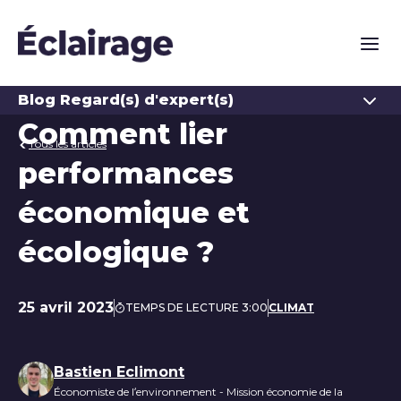
Naviga
Ouvrir
Blog Regard(s) d'expert(s)
Comment lier
Tous les articles
performances
économique et
écologique ?
25 avril 2023
TEMPS DE LECTURE 3:00
CLIMAT
Date de publication
Liste des auteurs
Bastien Eclimont
Économiste de l’environnement - Mission économie de la