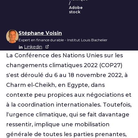
/
Adobe
stock
Liste des auteurs
Stéphane Voisin
Expert en finance durable - Institut Louis Bachelier
Linkedin
La Conférence des Nations Unies sur les
changements climatiques 2022 (COP27)
s’est déroulé du 6 au 18 novembre 2022, à
Charm el-Cheikh, en Egypte, dans
contexte peu propices aux négociations et
à la coordination internationales. Toutefois,
l’urgence climatique, qui se fait davantage
ressentir, implique une mobilisation
générale de toutes les parties prenantes,