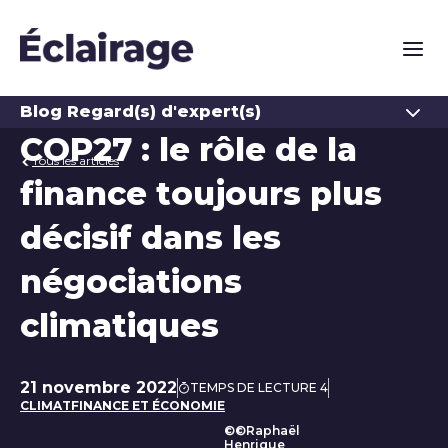
Naviga
Ouvrir
Blog Regard(s) d'expert(s)
COP27 : le rôle de la
Tous les articles
finance toujours plus
décisif dans les
négociations
climatiques
21 novembre 2022
TEMPS DE LECTURE 4
Date de publication
CLIMAT
FINANCE ET ÉCONOMIE
©©Raphaël
Henrique