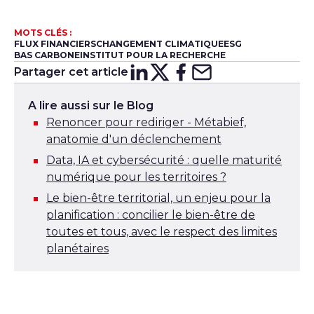
MOTS CLÉS :
FLUX FINANCIERS
CHANGEMENT CLIMATIQUE
ESG
BAS CARBONE
INSTITUT POUR LA RECHERCHE
Partager cet article
Partager sur
Partager sur
Partager su
Partager s
Lin
X
A lire aussi sur le Blog
Renoncer pour rediriger - Métabief,
anatomie d'un déclenchement
Data, IA et cybersécurité : quelle maturité
numérique pour les territoires ?
Le bien-être territorial, un enjeu pour la
planification : concilier le bien-être de
toutes et tous, avec le respect des limites
planétaires