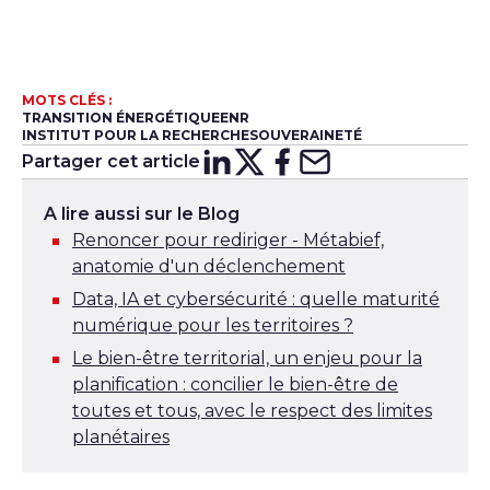
MOTS CLÉS :
TRANSITION ÉNERGÉTIQUE
ENR
INSTITUT POUR LA RECHERCHE
SOUVERAINETÉ
Partager cet article
Partager sur
Partager sur
Partager su
Partager s
Lin
X
A lire aussi sur le Blog
Renoncer pour rediriger - Métabief,
anatomie d'un déclenchement
Data, IA et cybersécurité : quelle maturité
numérique pour les territoires ?
Le bien-être territorial, un enjeu pour la
planification : concilier le bien-être de
toutes et tous, avec le respect des limites
planétaires