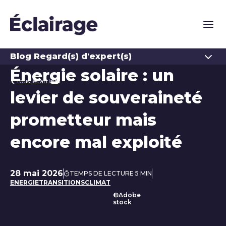
Naviga
Ouvrir
Blog Regard(s) d'expert(s)
Énergie solaire : un
Tous les articles
levier de souveraineté
prometteur mais
encore mal exploité
28 mai 2026
TEMPS DE LECTURE 5 MIN
Date de publication
ENERGIE
TRANSITIONS
CLIMAT
©Adobe
stock