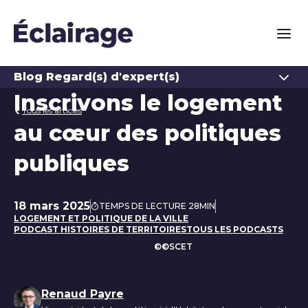
Naviga
Ouvrir
Blog Regard(s) d'expert(s)
Inscrivons le logement
Tous les articles
au cœur des politiques
publiques
18 mars 2025
TEMPS DE LECTURE 28MIN
Date de publication
LOGEMENT ET POLITIQUE DE LA VILLE
PODCAST HISTOIRES DE TERRITOIRES
TOUS LES PODCASTS
©©SCET
Liste des auteurs
Renaud Payre