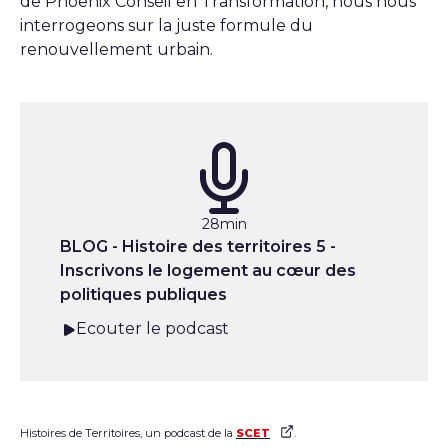
de Phoenix Conseil en Transformation, nous nous
interrogeons sur la juste formule du
renouvellement urbain.
Podcast :
Durée :
28min
BLOG - Histoire des territoires 5 -
Inscrivons le logement au cœur des
politiques publiques
Ecouter le podcast
Histoires de Territoires, un podcast de la
SCET
.