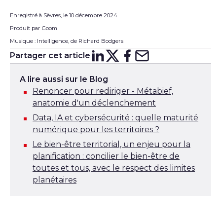
Enregistré à Sèvres, le 10 décembre 2024
Produit par Goom
Musique : Intelligence, de Richard Bodgers
Partager cet article
Partager sur
Partager sur
Partager su
Partager s
Lin
X
A lire aussi sur le Blog
Renoncer pour rediriger - Métabief,
anatomie d'un déclenchement
Data, IA et cybersécurité : quelle maturité
numérique pour les territoires ?
Le bien-être territorial, un enjeu pour la
planification : concilier le bien-être de
toutes et tous, avec le respect des limites
planétaires