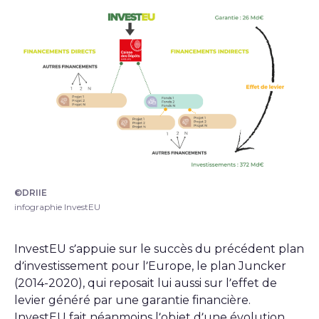
©DRIIE
infographie InvestEU
infographie InvestEU
InvestEU s’appuie sur le succès du précédent plan
d’investissement pour l’Europe, le plan Juncker
(2014-2020), qui reposait lui aussi sur l’effet de
levier généré par une garantie financière.
InvestEU fait néanmoins l’objet d’une évolution