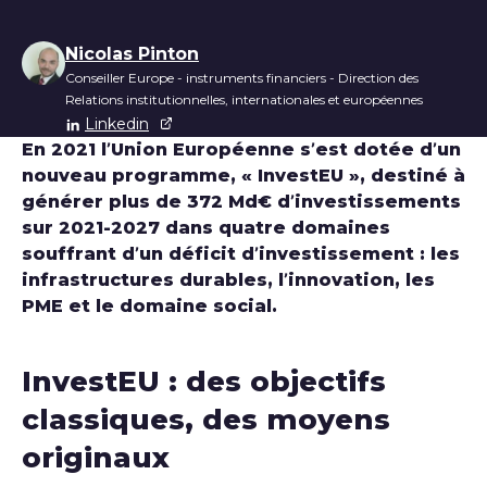
Liste des auteurs
Nicolas Pinton
Conseiller Europe - instruments financiers - Direction des
Relations institutionnelles, internationales et européennes
Linkedin
En 2021 l’Union Européenne s’est dotée d’un
nouveau programme, « InvestEU », destiné à
générer plus de 372 Md€ d’investissements
sur 2021-2027 dans quatre domaines
souffrant d’un déficit d’investissement : les
infrastructures durables, l’innovation, les
PME et le domaine social.
InvestEU : des objectifs
classiques, des moyens
originaux