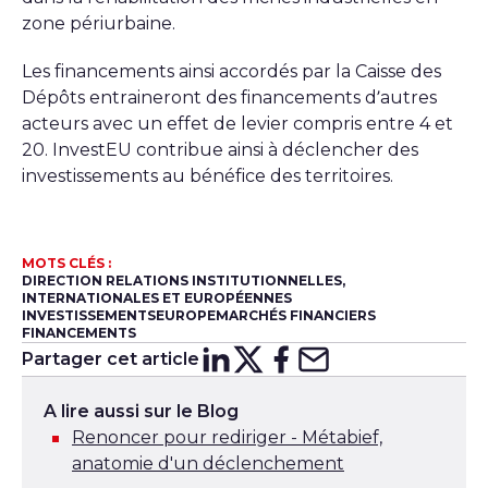
zone périurbaine.
Les financements ainsi accordés par la Caisse des
Dépôts entraineront des financements d’autres
acteurs avec un effet de levier compris entre 4 et
20. InvestEU contribue ainsi à déclencher des
investissements au bénéfice des territoires.
MOTS CLÉS :
DIRECTION RELATIONS INSTITUTIONNELLES,
INTERNATIONALES ET EUROPÉENNES
INVESTISSEMENTS
EUROPE
MARCHÉS FINANCIERS
FINANCEMENTS
Partager cet article
Partager sur
Partager sur
Partager su
Partager s
Lin
X
A lire aussi sur le Blog
Renoncer pour rediriger - Métabief,
anatomie d'un déclenchement