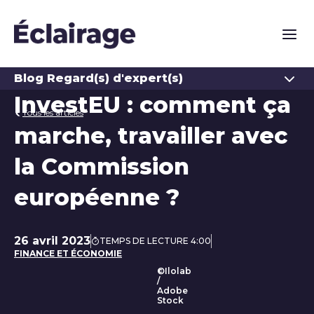
Naviga
Ouvrir
Blog Regard(s) d'expert(s)
InvestEU : comment ça
Tous les articles
marche, travailler avec
la Commission
européenne ?
26 avril 2023
TEMPS DE LECTURE 4:00
Date de publication
FINANCE ET ÉCONOMIE
©Ilolab
/
Adobe
Stock