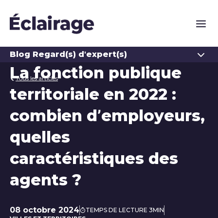
Naviga
Ouvrir
Blog Regard(s) d'expert(s)
La fonction publique
Tous les articles
territoriale en 2022 :
combien d’employeurs,
quelles
caractéristiques des
agents ?
08 octobre 2024
TEMPS DE LECTURE 3MIN
Date de publication