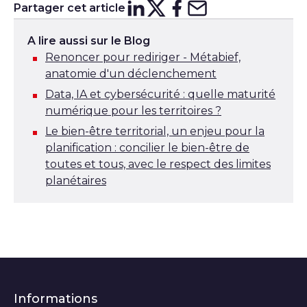
Partager cet article
Partager sur
Partager sur
Partager su
Partager s
Lin
X
A lire aussi sur le Blog
Renoncer pour rediriger - Métabief,
anatomie d'un déclenchement
Data, IA et cybersécurité : quelle maturité
numérique pour les territoires ?
Le bien-être territorial, un enjeu pour la
planification : concilier le bien-être de
toutes et tous, avec le respect des limites
planétaires
Informations