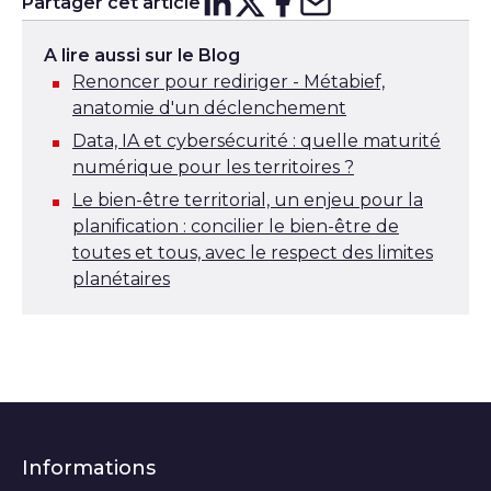
Partager cet article
Partager sur
Partager sur
Partager su
Partager s
Lin
X
A lire aussi sur le Blog
Renoncer pour rediriger - Métabief,
anatomie d'un déclenchement
Data, IA et cybersécurité : quelle maturité
numérique pour les territoires ?
Le bien-être territorial, un enjeu pour la
planification : concilier le bien-être de
toutes et tous, avec le respect des limites
planétaires
Informations