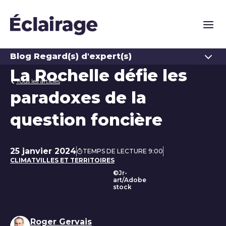
Naviga
Ouvrir
Blog Regard(s) d'expert(s)
La Rochelle défie les
Tous les articles
paradoxes de la
question foncière
25 janvier 2024
TEMPS DE LECTURE 9:00
Date de publication
CLIMAT
VILLES ET TERRITOIRES
©Jr-
art/Adobe
stock
Liste des auteurs
Roger Gervais