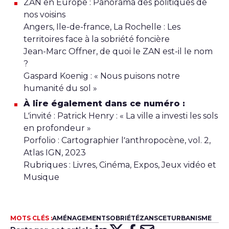
ZAN en Europe : Panorama des politiques de
nos voisins
Angers, Ile-de-france, La Rochelle : Les
territoires face à la sobriété foncière
Jean-Marc Offner, de quoi le ZAN est-il le nom
?
Gaspard Koenig : « Nous puisons notre
humanité du sol »
À lire également dans ce numéro :
L’invité : Patrick Henry : « La ville a investi les sols
en profondeur »
Porfolio : Cartographier l’anthropocène, vol. 2,
Atlas IGN, 2023
Rubriques : Livres, Cinéma, Expos, Jeux vidéo et
Musique
MOTS CLÉS :
AMÉNAGEMENT
SOBRIÉTÉ
ZAN
SCET
URBANISME