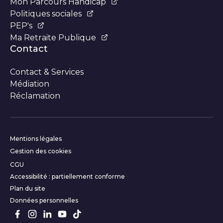
Mon Parcours Handicap
Politiques sociales
PEP's
Ma Retraite Publique
Contact
Contact & Services
Médiation
Réclamation
Informations complémentair
Mentions légales
Gestion des cookies
CGU
Accessibilité : partiellement conforme
Plan du site
Données personnelles
Suivez-nous sur les réseaux s
Facebook
Instagram
LinkedIn
Youtube
TikTok