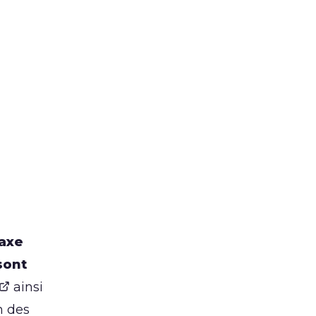
taxe
sont
ainsi
n des