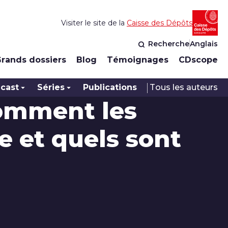
Visiter le site de la
Caisse des Dépôts
Recherche
Anglais
rands dossiers
Blog
Témoignages
CDscope
cast
Séries
Publications
Tous les auteurs
comment les
de et quels sont