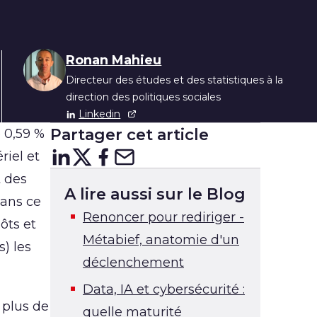
Ronan Mahieu
Directeur des études et des statistiques à la
direction des politiques sociales
Linkedin
Partager cet article
e 0,59 %
riel et
Partager sur
Partager sur
Partager sur
Partager sur Courr
LinkedIn
X
Facebo
t des
A lire aussi sur le Blog
Dans ce
Renoncer pour rediriger -
ôts et
Métabief, anatomie d'un
) les
déclenchement
Data, IA et cybersécurité :
 plus de
quelle maturité