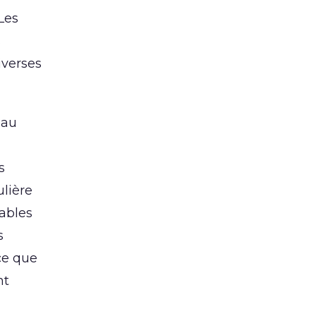
Les
s
iverses
 au
s
ulière
ables
s
ce que
nt