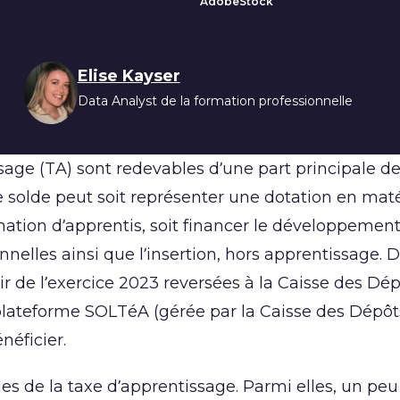
AdobeStock
s
Elise Kayser
Data Analyst de la formation professionnelle
ssage (TA) sont redevables d’une part principale d
e solde peut soit représenter une dotation en maté
ation d’apprentis, soit financer le développemen
nnelles ainsi que l’insertion, hors apprentissage. 
r de l’exercice 2023 reversées à la Caisse des Dép
 plateforme SOLTéA (gérée par la Caisse des Dépôts
néficier.
les de la taxe d’apprentissage. Parmi elles, un peu