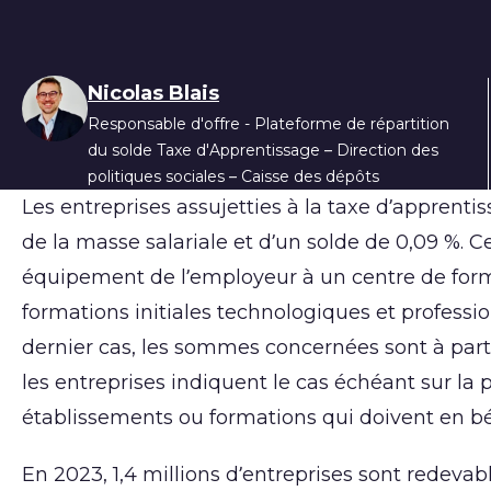
Liste des auteur
Nicolas Blais
Responsable d'offre - Plateforme de répartition
du solde Taxe d'Apprentissage – Direction des
politiques sociales – Caisse des dépôts
Les entreprises assujetties à la taxe d’apprenti
de la masse salariale et d’un solde de 0,09 %. C
équipement de l’employeur à un centre de form
formations initiales technologiques et professio
dernier cas, les sommes concernées sont à parti
les entreprises indiquent le cas échéant sur la
établissements ou formations qui doivent en bé
En 2023, 1,4 millions d’entreprises sont redevab