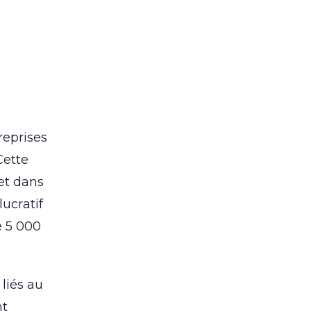
reprises
Cette
 et dans
ucratif
e 5 000
 liés au
nt