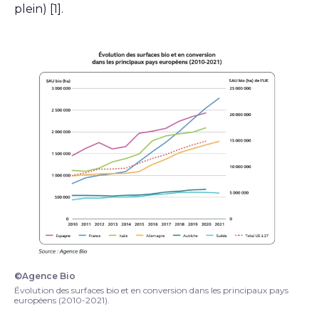
plein) [1].
©Agence Bio
Courbes de l'évolution des surfaces bio et en convers
Évolution des surfaces bio et en conversion dans les principaux pays
européens (2010-2021).