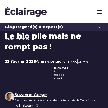
Naviga
Ouvrir
Blog Regard(s) d'expert(s)
Le bio plie mais ne
Tous les articles
rompt pas !
23 février 2023
TEMPS DE LECTURE 7:00
CLIMAT
Date de publication
©Pixavril
/
Adobe
stock
Liste des auteurs
Suzanne Gorge
Responsable du mécénat et des partenariats de Terra Nova
Linkedin