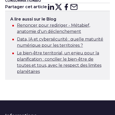
CONSOMMATION
BIO
Partager cet article
Partager sur
Partager sur
Partager su
Partager s
Lin
X
A lire aussi sur le Blog
Renoncer pour rediriger - Métabief,
anatomie d'un déclenchement
Data, IA et cybersécurité : quelle maturité
numérique pour les territoires ?
Le bien-être territorial, un enjeu pour la
planification : concilier le bien-être de
toutes et tous, avec le respect des limites
planétaires